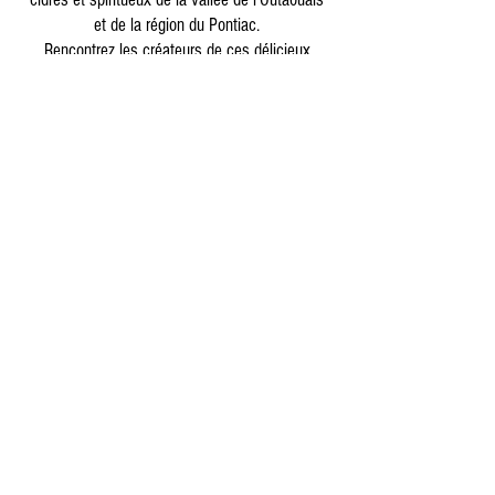
et de la région du Pontiac.
Rencontrez les créateurs de ces délicieux
échantillons, écoutez leurs histoires et soyez
témoin de leur passion pour leur métier. À
chacune des étapes du parcours, découvrez une
nouvelle saveur, un nouvel arôme, un nouveau
coup de cœur.
Les heures d'ouverture varient à chaque
emplacement. Consultez les listes et planifiez
votre itinéraire en conséquence.
Buvez toujours de manière responsable. Ne
jamais conduire après avoir consommé de
l'alcool. Ayez toujours un chauffeur désigné si
vous consommez.